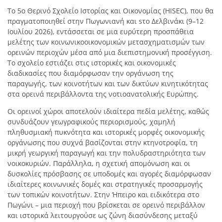
Το 5ο Θερινό Σχολείο Ιστορίας και Οικονομίας (HISEC), που θα
πραγματοποιηθεί στην Πωγωνιανή και sτο Δελβινάκι (9–12
Ιουλίου 2026), εντάσσεται σε μια ευρύτερη προσπάθεια
μελέτης των κοινωνικοοικονομικών μετασχηματισμών των
ορεινών περιοχών μέσα από μια διεπιστημονική προσέγγιση.
Το σχολείο εστιάζει στις ιστορικές και οικονομικές
διαδικασίες που διαμόρφωσαν την οργάνωση της
παραγωγής, των κοινοτήτων και των δικτύων κινητικότητας
στα ορεινά περιβάλλοντα της νοτιοανατολικής Ευρώπης.
Οι ορεινοί χώροι αποτελούν ιδιαίτερα πεδία μελέτης, καθώς
συνδυάζουν γεωγραφικούς περιορισμούς, χαμηλή
πληθυσμιακή πυκνότητα και ιστορικές μορφές οικονομικής
οργάνωσης που συχνά βασίζονται στην κτηνοτροφία, τη
μικρή γεωργική παραγωγή και την πολυδραστηριότητα των
νοικοκυριών. Παράλληλα, η σχετική απομόνωση και οι
δυσκολίες πρόσβασης σε υποδομές και αγορές διαμόρφωσαν
ιδιαίτερες κοινωνικές δομές και στρατηγικές προσαρμογής
των τοπικών κοινοτήτων. Στην Ήπειρο και ειδικότερα στο
Πωγώνι – μια περιοχή που βρίσκεται σε ορεινό περιβάλλον
και ιστορικά λειτουργούσε ως ζώνη διασύνδεσης μεταξύ