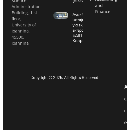
(HISEC)
Science,
and
Administration
Finance
Building, 1 st
Ανακήρυξη
floor,
υποψηφίων
για εκλογές
University of
εκπροσώπου
Ioannina,
ΕΔΙΠ στην
45500,
Κοσμητεία
Ioannina
Copyright © 2025. All Rights Reserved.
A
c
c
e