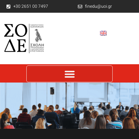
+30 2651 00 7497
finedu@uoi.gr