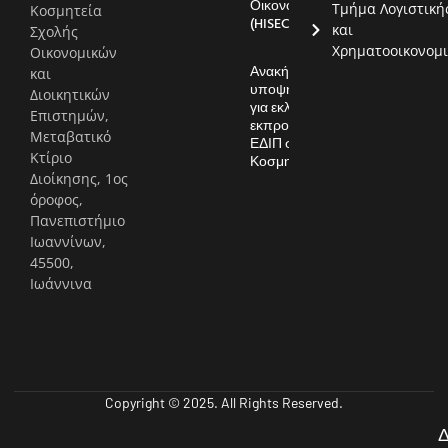
Οικονομία
Τμήμα Λογιστική
Διοικητικών
(HISEC)
και
Επιστημών,
Χρηματοοικονομι
Μεταβατικό
Ανακήρυξη
Κτίριο
υποψηφίων
Διοίκησης, 1ος
για εκλογές
εκπροσώπου
όροφος,
ΕΔΙΠ στην
Πανεπιστήμιο
Κοσμητεία
Ιωαννίνων,
45500,
Ιωάννινα
Copyright © 2025. All Rights Reserved.
ή
λ