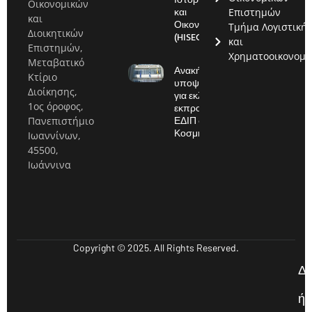
Οικονομικών
και
Επιστημών
και
Οικονομία
Τμήμα Λογιστική
Διοικητικών
(HISEC)
και
Επιστημών,
Χρηματοοικονομι
Μεταβατικό
Ανακήρυξη
Κτίριο
υποψηφίων
Διοίκησης,
για εκλογές
1ος όροφος,
εκπροσώπου
ΕΔΙΠ στην
Πανεπιστήμιο
Κοσμητεία
Ιωαννίνων,
45500,
Ιωάννινα
Copyright © 2025. All Rights Reserved.
Δ
ή