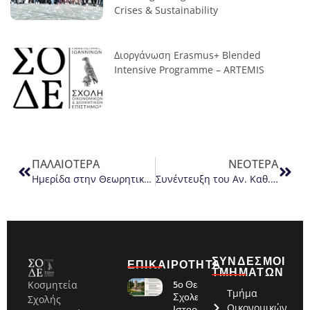
Crises & Sustainability
Διοργάνωση Erasmus+ Blended
Intensive Programme – ARTEMIS
ΠΑΛΑΙΌΤΕΡΑ
ΝΕΌΤΕΡΑ
Ημερίδα στην Θεωρητική και Εφαρμοσμένη Οικονομετρία
Συνέντευξη του Αν. Καθ. Γιώργου Γκωλέτση στην Deutsche Welle (DW)
ΣΥΝΔΕΣΜΟΙ
ΕΠΙΚΑΙΡΟΤΗΤΑ
ΤΜΗΜΑΤΩΝ
5ο Θερινό
Κοσμητεία
Τμήμα
Σχολείο:
Σχολής
Οικονομικών
Ιστορία